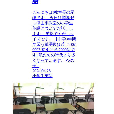
語
こんにちは!教室長の尾
崎です。 今日は萌昇ゼ
ミ津山東教室の小学生
英語についてお話しし
ます。 突然ですが、ク
イズです。 【中学3年間
で習う単語数は?】 500?
900? 答えは 約2000語で
す! 私たちの時代より多
くなっています。 今の
子...
2024.04.26
小学生英語