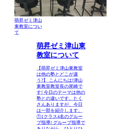
萌昇ゼミ津山
東教室につい
て
萌昇ゼミ津山東
教室について
【萌昇ゼミ津山東教室
は他の塾とどこが違
う?】 こんにちは!津山
東教室教室長の尾崎で
す! 今日のテーマは他の
塾との違いです。たく
さんありますが、今日
は一部を紹介します。
①1クラス4名のグルー
プ指導! グループ指導で
ありながら、ひとりひ