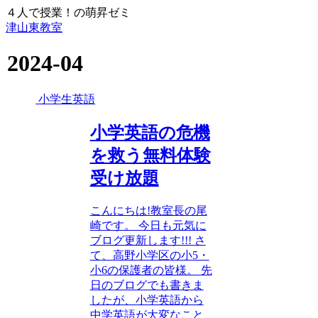
４人で授業！の萌昇ゼミ
津山東教室
2024-04
小学生英語
小学英語の危機
を救う無料体験
受け放題
こんにちは!教室長の尾
崎です。 今日も元気に
ブログ更新します!!! さ
て、高野小学区の小5・
小6の保護者の皆様。 先
日のブログでも書きま
したが、小学英語から
中学英語が大変なこと