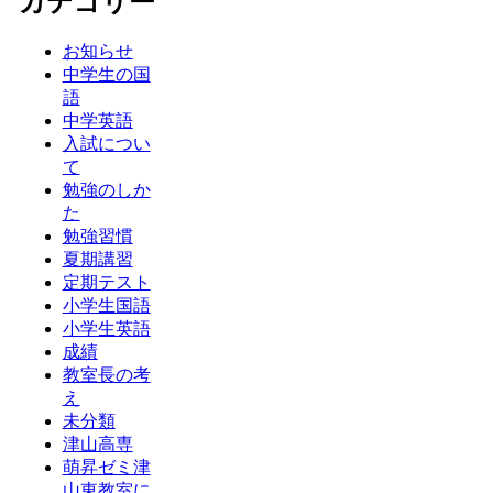
カテゴリー
お知らせ
中学生の国
語
中学英語
入試につい
て
勉強のしか
た
勉強習慣
夏期講習
定期テスト
小学生国語
小学生英語
成績
教室長の考
え
未分類
津山高専
萌昇ゼミ津
山東教室に