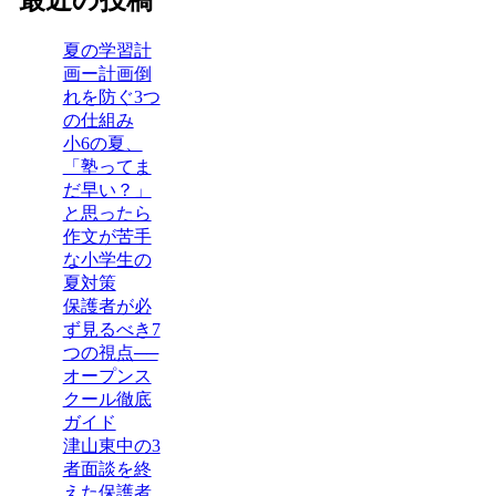
最近の投稿
夏の学習計
画ー計画倒
れを防ぐ3つ
の仕組み
小6の夏、
「塾ってま
だ早い？」
と思ったら
作文が苦手
な小学生の
夏対策
保護者が必
ず見るべき7
つの視点──
オープンス
クール徹底
ガイド
津山東中の3
者面談を終
えた保護者