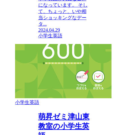
になっています。 そし
て、ちょっと、いや相
当ショッキングなデー
タ...
2024.04.29
小学生英語
小学生英語
萌昇ゼミ津山東
教室の小学生英