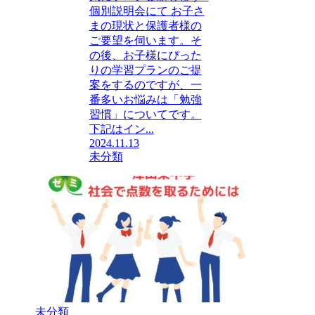
個別説明会にて お子さ
まの現状と保護者様の
ご要望を伺います。そ
の後、お子様にぴった
りの学習プランのご提
案をするのですが、一
番多いお悩みは「勉強
習慣」についてです。
下記はイン...
2024.11.13
未分類
未分類