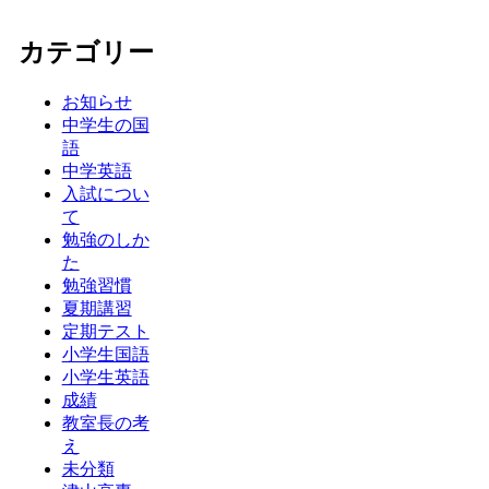
カテゴリー
お知らせ
中学生の国
語
中学英語
入試につい
て
勉強のしか
た
勉強習慣
夏期講習
定期テスト
小学生国語
小学生英語
成績
教室長の考
え
未分類