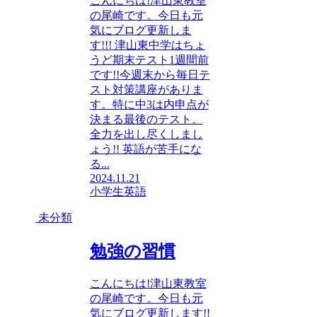
こんにちは!津山東教室
の尾崎です。今日も元
気にブログ更新しま
す!!! 津山東中学はちょ
うど期末テスト1週間前
です!!今週末から毎日テ
スト対策講座がありま
す。特に中3は内申点が
決まる最後のテスト。
全力を出し尽くしまし
ょう!! 英語が苦手にな
る...
2024.11.21
小学生英語
未分類
勉強の習慣
こんにちは!津山東教室
の尾崎です。今日も元
気にブログ更新します!!