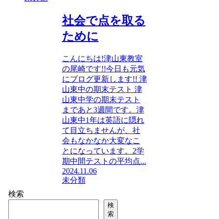
社会で点を取る
ために
こんにちは!津山東教室
の尾崎です!!今日も元気
にブログ更新します!! 津
山東中の期末テスト 津
山東中学の期末テスト
まであと3週間です。津
山東中1年は英語に隠れ
て目立ちませんが、社
会もなかなか大変なこ
とになっています。2学
期中間テストの平均点...
2024.11.06
未分類
検索
検
索