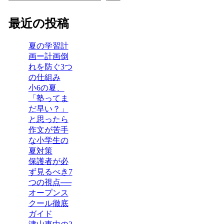
最近の投稿
夏の学習計
画ー計画倒
れを防ぐ3つ
の仕組み
小6の夏、
「塾ってま
だ早い？」
と思ったら
作文が苦手
な小学生の
夏対策
保護者が必
ず見るべき7
つの視点──
オープンス
クール徹底
ガイド