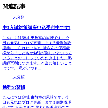
関連記事
未分類
中3入試対策講座申込受付中です!
こんにちは!津山東教室の尾崎です。今
日も元気にブログ更新します!! 最近体験
授業にこられた中1の生徒さんの保護者
様から「こどもが勉強が楽しいといって
いる」とおっしっていただきました。塾
講師冥利につきます。本当に嬉しいこと
ばです。 私がいつも...
未分類
勉強の習慣
こんにちは!津山東教室の尾崎です。今
日も元気にブログ更新します!! 個別説明
会にて お子さまの現状と保護者様のご