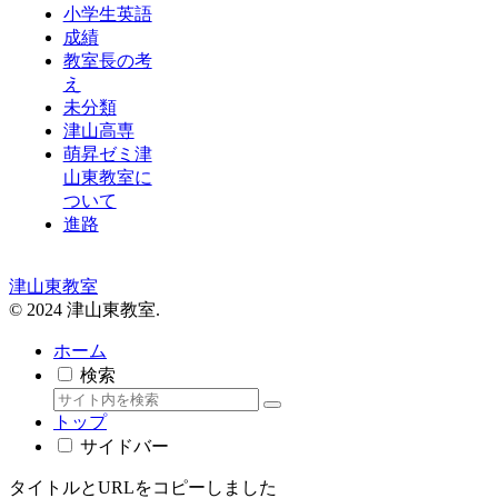
小学生英語
成績
教室長の考
え
未分類
津山高専
萌昇ゼミ津
山東教室に
ついて
進路
津山東教室
© 2024 津山東教室.
ホーム
検索
トップ
サイドバー
タイトルとURLをコピーしました