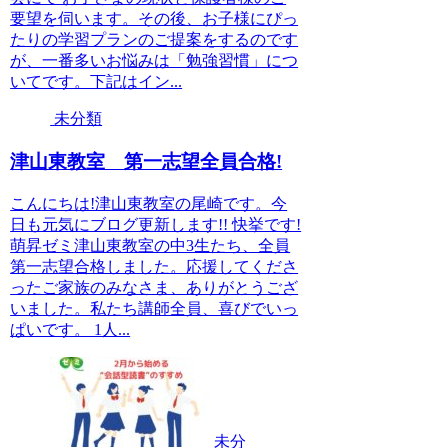
要望を伺います。その後、お子様にぴっ
たりの学習プランのご提案をするのです
が、一番多いお悩みは「勉強習慣」につ
いてです。下記はイン...
未分類
津山東教室 第一志望全員合格!
こんにちは!津山東教室の尾崎です。今
日も元気にブログ更新します!! 快挙です!
萌昇ゼミ津山東教室の中3生たち、全員
第一志望合格しました。応援してくださ
ったご家族のみなさま、ありがとうござ
いました。私たち講師全員、喜びでいっ
ぱいです。 1人...
未分