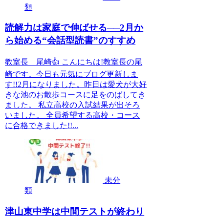
類
読解力は家庭で伸ばせる──2月か
ら始める“会話型読書”のすすめ
教室長 尾崎👍 こんにちは!教室長の尾
崎です。今日も元気にブログ更新しま
す!!2月になりました。昨日は愛犬が大好
きな池のお散歩コースに足をのばしてき
ました。 私立高校の入試結果が出そろ
いました。 全員希望する高校・コース
に合格できました!!...
未分
類
津山東中学は中間テストが終わり