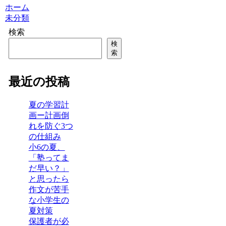
ホーム
未分類
検索
検
索
最近の投稿
夏の学習計
画ー計画倒
れを防ぐ3つ
の仕組み
小6の夏、
「塾ってま
だ早い？」
と思ったら
作文が苦手
な小学生の
夏対策
保護者が必