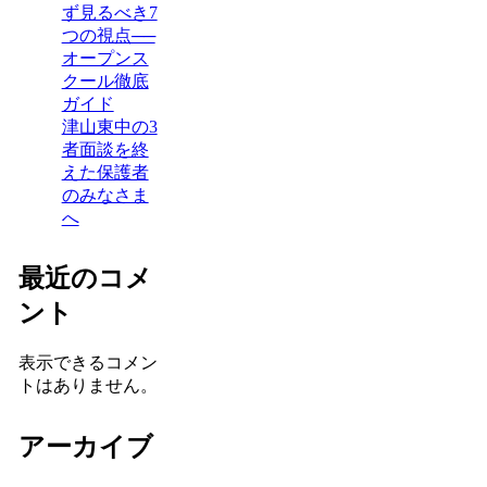
ず見るべき7
つの視点──
オープンス
クール徹底
ガイド
津山東中の3
者面談を終
えた保護者
のみなさま
へ
最近のコメ
ント
表示できるコメン
トはありません。
アーカイブ