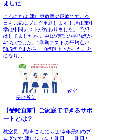
ました!
こんにちは!津山東教室の尾崎です。今
日も元気にブログ更新します!!! 津山東中
学は中間テストが終わりました。 予想
はしてましたが… 中1の英語の平均点が
47.7点でした。1学期テストの平均点が
58.5点ですから、10点以上下がったこと
になり...
教室
長の考え
【受験直前】ご家庭でできるサポ
ートとは？
教室長 尾崎 こんにちは!今年最初のブ
ログです!津山は1/2.3と昨日・一昨日と